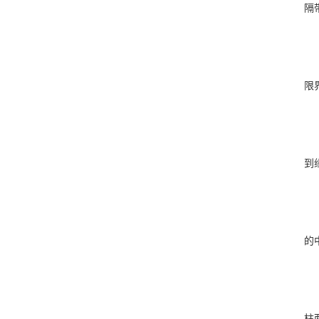
隔
限
到
的
柱