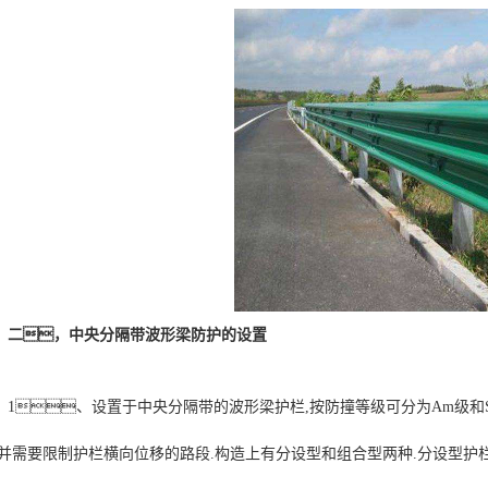
二，中央分隔带波形梁防护的设置
1、设置于中央分隔带的波形梁护栏,按防撞等级可分为Am级和
,并需要限制护栏横向位移的路段.构造上有分设型和组合型两种.分设型护