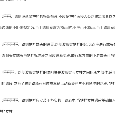
2、路侧波形梁护栏的横断布设,不应使护栏面侵入公路建筑限界以
肩边缘的小距离规定为:当土路肩宽度为75cm时,不应小于25cm;当土路肩宽度为
3、路侧护栏端头的设置:路侧波形梁护栏的起,讫点应进行端头
上游圆头式端头与护栏标准段之间应设渐变段,顺行车方向的下游端头可与
4、路侧波形梁护栏的防阻块是波形梁与立柱之间的承力部件,适
阻的路段;或为了减少路缘石对碰撞车辆运动轨迹产生不利影响的路段. 护栏
5、路侧护栏应安装于坚实的土路肩中,当护栏立柱遇软基础情况
护栏立柱.