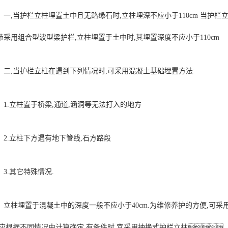
一,当护栏立柱埋置土中且无路缘石时,立柱埋深不应小于110cm 当护栏
带采用组合型波型梁护栏,立柱埋置于土中时,其埋置深度不应小于110cm
二,当护栏立柱在遇到下列情况时,可采用混凝土基础埋置方法:
1.立柱置于桥梁,通道,涵洞等无法打入的地方
2.立柱下方遇有地下管线,石方路段
3.其它特殊情况.
立柱埋置于混凝土中的深度一般不应小于40cm.为维修养护的方便,可采
,应根据不同情况由计算确定.有条件时,宜采用抽换式护栏立柱