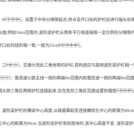
6、设置于中央分隔带起点,终点及开口处的护栏应进行端头处理
长度(例如16m)范围内,波形梁护栏从两条平行线逐渐按一定比例往分隔带
开口处的线形相一致,一般为25cm。
三，交通分流处三角地带的护栏,其构造应与路侧波形梁护栏相一
：靠高速公路主线一侧的两端8m范围内和靠匝道一侧的两端8m范围内
圆头把三角区两侧护栏连接起来.应在危险三角区范围设置防撞垫
波形梁护栏的横梁中心高度,从路面算起至连接螺栓孔中心的距离为60cm
孔中心的距离为60cm.当波形梁护栏有防阻块时,其中心高度不变. 波形梁