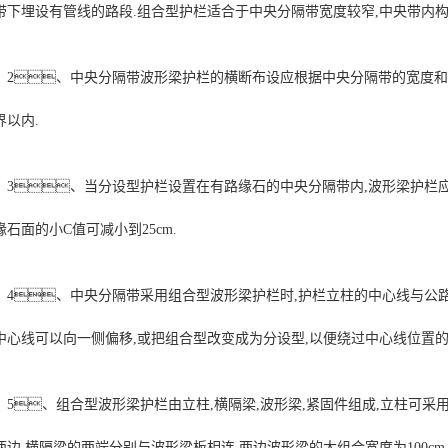
带下埋设有管线的路段.组合型护栏适合于中央分隔带宽度较窄,中央带内构
2、中央分隔带波形梁护栏的横断布设应根据中央分隔带的宽度和
界以内.
3、当分设型护栏设置在有路缘石的中央分隔带内,波形梁护栏
缘石面的小C值可减小到25cm.
4、中央分隔带采用组合型波形梁护栏时,护栏立柱的中心线与公路
中心线可以向一侧偏移,或把组合型改变成为分设型,以便绕过中心线位置的
5、组合型波形梁护栏由立柱,横隔梁,波形梁,紧固件组成,立柱可采
两边.横隔梁的两端分别与波形梁板相连.两边波形梁的大组合宽度为100c