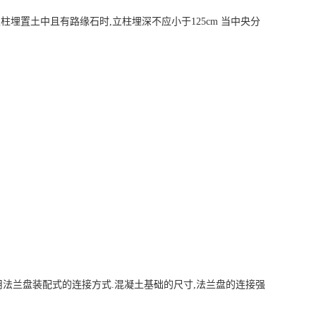
立柱埋置土中且有路缘石时,立柱埋深不应小于125cm 当中央分
用法兰盘装配式的连接方式.混凝土基础的尺寸,法兰盘的连接强
。